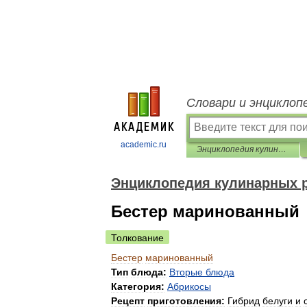
Словари и энциклоп
academic.ru
Энциклопедия кулинарных рецептов
Энциклопедия кулинарных 
Бестер маринованный
Толкование
Бестер
маринованный
Тип
блюда:
Вторые
блюда
Категория:
Абрикосы
Рецепт
приготовления:
Гибрид
белуги
и