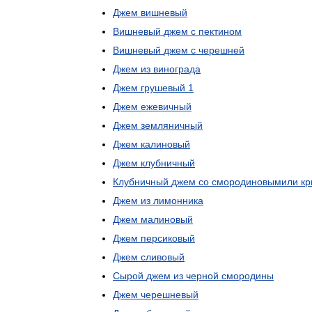
Джем
вишневый
Вишневый
джем
с
пектином
Вишневый
джем
с
черешней
Джем
из
винограда
Джем
грушевый
1
Джем
ежевичный
Джем
земляничный
Джем
калиновый
Джем
клубничный
Клубничный
джем
со
смородиновымили
к
Джем
из
лимонника
Джем
малиновый
Джем
персиковый
Джем
сливовый
Сырой
джем
из
черной
смородины
Джем
черешневый