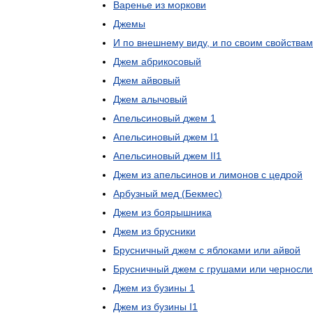
Варенье
из
моркови
Джемы
И
по
внешнему
виду
,
и
по
своим
свойствам
Джем
абрикосовый
Джем
айвовый
Джем
алычовый
Апельсиновый
джем
1
Апельсиновый
джем
I1
Апельсиновый
джем
II1
Джем
из
апельсинов
и
лимонов
с
цедрой
Арбузный
мед
(
Бекмес
)
Джем
из
боярышника
Джем
из
брусники
Брусничный
джем
с
яблоками
или
айвой
Брусничный
джем
с
грушами
или
черносл
Джем
из
бузины
1
Джем
из
бузины
I1