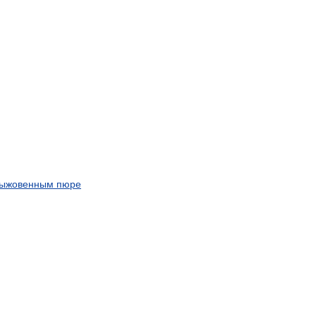
рыжовенным
пюре