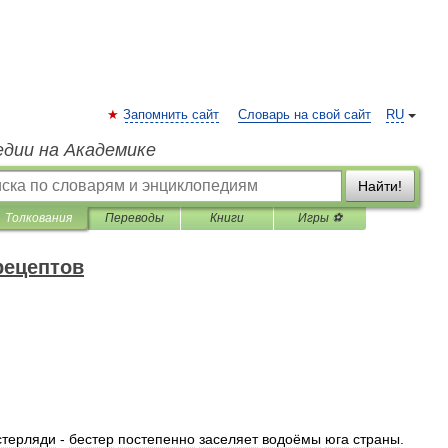
Запомнить сайт
Словарь на свой сайт
RU
едии на Академике
Найти!
Толкования
Переводы
Книги
Игры ⚽
рецептов
стерляди
-
бестер
постепенно
заселяет
водоёмы
юга
страны
.