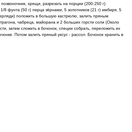
позвоночник
,
хрящи
,
разрезать
на
порции
(
200
-
250
г
).
1
/
8
фунта
(
50
г
)
перца
зёрнами
,
5
золотников
(
21
г
)
имбиря
,
5
ерляди
)
положить
в
большую
кастрюлю
,
залить
пряным
страгона
,
чабреца
,
майорана
и
2
больших
горсти
соли
(
Около
сти
,
затем
сложить
в
бочонок
,
специи
собрать
,
переложить
их
очонке
.
Потом
залить
пряный
уксус
-
рассол
.
Бочонок
хранить
в