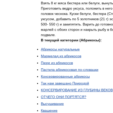
Взять
8
кг
мяса
бестера
или
белуги
,
вынуть
Приготовить
ведро
уксуса
,
положить
в
него
головок
чеснока
.
Куски
белуги
,
бестера
(
Ст
уксусом
,
добавить
по
5
золотников
(
21
г
)
э
500
-
550
г
)
и
закипятить
.
Варить
до
готовно
марлей
с
обоих
сторон
и
накрыть
рыбу
в
б
подвале
.
В
текущей
категории
(
Абрикосы
)
:
Абрикосы
натуральные
Мармелад
из
абрикосов
Пюре
из
абрикосов
Пастила
абрикосовая
по
-
словацки
Консервированные
абрикосы
Так
нам
завещано
Природой
КОНСЕРВИРОВАНИЕ
ИЗ
ГЛУБИНЫ
ВЕКОВ
ОТЧЕГО
ОНИ
ПОРТЯТСЯ
?
Высушивание
Квашение