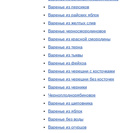
Варенье
из
персиков
Варенье
из
райских
яблок
Варенье
из
желтых
слив
Варенье
черносмородиновое
Варенье
из
красной
смородины
Варенье
из
терна
Варенье
из
тыквы
Варенье
из
фейхоа
Варенье
из
черешни
с
косточками
Варенье
из
черешни
без
косточек
Варенье
из
черники
Черноплоднорябиновое
Варенье
из
шиповника
Варенье
из
яблок
Варенье
без
воды
Варенье
из
огурцов