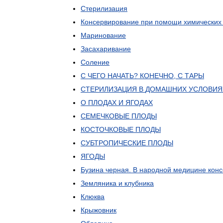
Стерилизация
Консервирование
при
помощи
химических
Маринование
Засахаривание
Соление
С
ЧЕГО
НАЧАТЬ
?
КОНЕЧНО
,
С
ТАРЫ
СТЕРИЛИЗАЦИЯ
В
ДОМАШНИХ
УСЛОВИЯ
О
ПЛОДАХ
И
ЯГОДАХ
СЕМЕЧКОВЫЕ
ПЛОДЫ
КОСТОЧКОВЫЕ
ПЛОДЫ
СУБТРОПИЧЕСКИЕ
ПЛОДЫ
ЯГОДЫ
Бузина
черная
.
В
народной
медицине
кон
Земляника
и
клубника
Клюква
Крыжовник