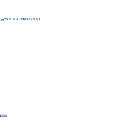
джем
отличается
от
ивом