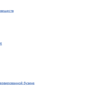
веществ
Х
сервированной
бузине