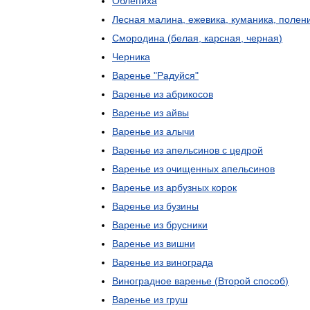
Облепиха
Лесная
малина
,
ежевика
,
куманика
,
полен
Смородина
(
белая
,
карсная
,
черная
)
Черника
Варенье
"
Радуйся
"
Варенье
из
абрикосов
Варенье
из
айвы
Варенье
из
алычи
Варенье
из
апельсинов
с
цедрой
Варенье
из
очищенных
апельсинов
Варенье
из
арбузных
корок
Варенье
из
бузины
Варенье
из
брусники
Варенье
из
вишни
Варенье
из
винограда
Виноградное
варенье
(
Второй
способ
)
Варенье
из
груш